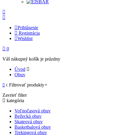
Prihlásenie
Registrácia
Wishlist
0
Váš nákupný košík je prázdny
Úvod
Obuv
Filtrovať produkty
+
1
Zavrieť filter
kategória
Voľnočasová obuv
Bežecká obuv
Skateová obuv
Basketbalová obuv
Trekingová obuv