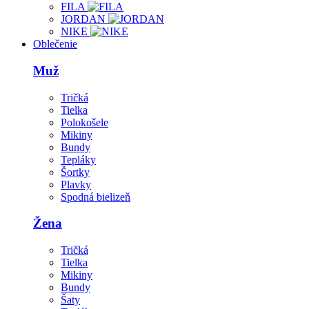
FILA
JORDAN
NIKE
Oblečenie
Muž
Tričká
Tielka
Polokošele
Mikiny
Bundy
Tepláky
Šortky
Plavky
Spodná bielizeň
Žena
Tričká
Tielka
Mikiny
Bundy
Šaty