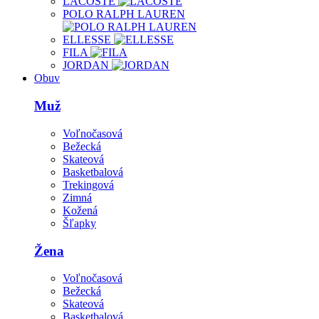
LACOSTE
POLO RALPH LAUREN
ELLESSE
FILA
JORDAN
Obuv
Muž
Voľnočasová
Bežecká
Skateová
Basketbalová
Trekingová
Zimná
Kožená
Šľapky
Žena
Voľnočasová
Bežecká
Skateová
Basketbalová