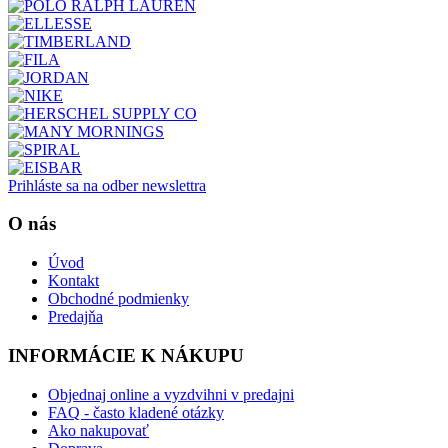
Prihláste sa na odber newslettra
O nás
Úvod
Kontakt
Obchodné podmienky
Predajňa
INFORMÁCIE K NÁKUPU
Objednaj online a vyzdvihni v predajni
FAQ - často kladené otázky
Ako nakupovať