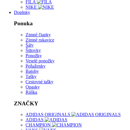
FILA
NIKE
Doplnky
Ponuka
Zimné čiapky
Zimné rukavice
Šály
Šiltovky
Ponožky
Veselé ponožky
Peňaženky
Batohy
Tašky
Cestovné tašky
Opasky
Rúška
ZNAČKY
ADIDAS ORIGINALS
ADIDAS
CHAMPION