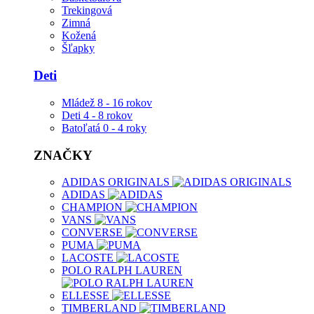
Trekingová
Zimná
Kožená
Šľapky
Deti
Mládež 8 - 16 rokov
Deti 4 - 8 rokov
Batoľatá 0 - 4 roky
ZNAČKY
ADIDAS ORIGINALS
ADIDAS
CHAMPION
VANS
CONVERSE
PUMA
LACOSTE
POLO RALPH LAUREN
ELLESSE
TIMBERLAND