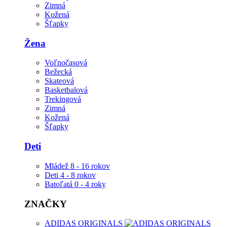
Zimná
Kožená
Šľapky
Žena
Voľnočasová
Bežecká
Skateová
Basketbalová
Trekingová
Zimná
Kožená
Šľapky
Deti
Mládež 8 - 16 rokov
Deti 4 - 8 rokov
Batoľatá 0 - 4 roky
ZNAČKY
ADIDAS ORIGINALS