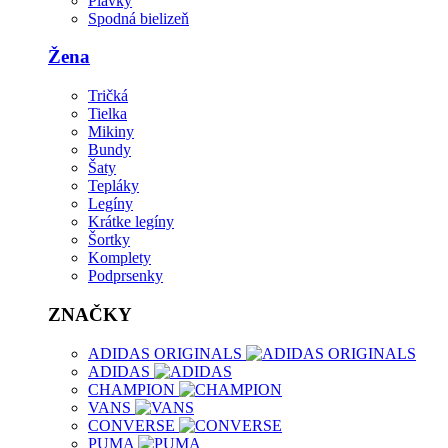
Plavky
Spodná bielizeň
Žena
Tričká
Tielka
Mikiny
Bundy
Šaty
Tepláky
Legíny
Krátke legíny
Šortky
Komplety
Podprsenky
ZNAČKY
ADIDAS ORIGINALS
ADIDAS
CHAMPION
VANS
CONVERSE
PUMA