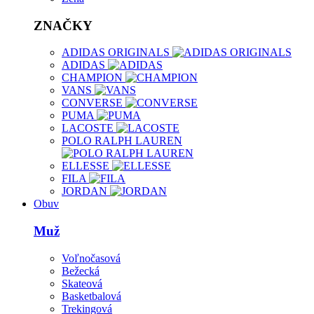
ZNAČKY
ADIDAS ORIGINALS
ADIDAS
CHAMPION
VANS
CONVERSE
PUMA
LACOSTE
POLO RALPH LAUREN
ELLESSE
FILA
JORDAN
Obuv
Muž
Voľnočasová
Bežecká
Skateová
Basketbalová
Trekingová