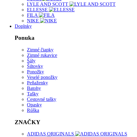
LYLE AND SCOTT
ELLESSE
FILA
NIKE
Doplnky
Ponuka
Zimné čiapky
Zimné rukavice
Šály
Šiltovky
Ponožky
Veselé ponožky
Peňaženky
Batohy
Tašky
Cestovné tašky
Opasky
Rúška
ZNAČKY
ADIDAS ORIGINALS