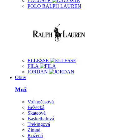
LACOSTE
POLO RALPH LAUREN
ELLESSE
FILA
JORDAN
Obuv
Muž
Voľnočasová
Bežecká
Skateová
Basketbalová
Trekingová
Zimná
Kožená