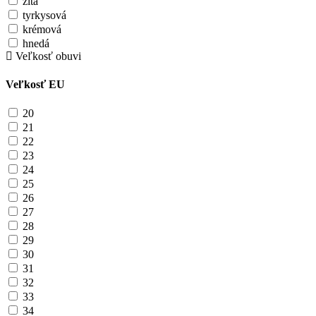
žltá
tyrkysová
krémová
hnedá
Veľkosť obuvi
Veľkosť EU
20
21
22
23
24
25
26
27
28
29
30
31
32
33
34