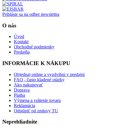
Prihláste sa na odber newslettra
O nás
Úvod
Kontakt
Obchodné podmienky
Predajňa
INFORMÁCIE K NÁKUPU
Objednaj online a vyzdvihni v predajni
FAQ - často kladené otázky
Ako nakupovať
Doprava
Platba
Výmena a vrátenie tovaru
Reklamácia
Odstúpiť od zmluvy TU
Neprehliadnite