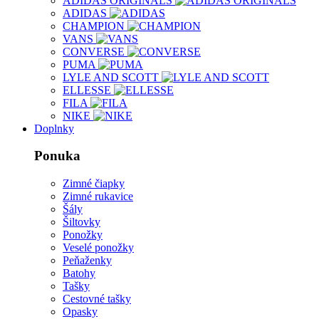
ADIDAS ORIGINALS
ADIDAS
CHAMPION
VANS
CONVERSE
PUMA
LYLE AND SCOTT
ELLESSE
FILA
NIKE
Doplnky
Ponuka
Zimné čiapky
Zimné rukavice
Šály
Šiltovky
Ponožky
Veselé ponožky
Peňaženky
Batohy
Tašky
Cestovné tašky
Opasky