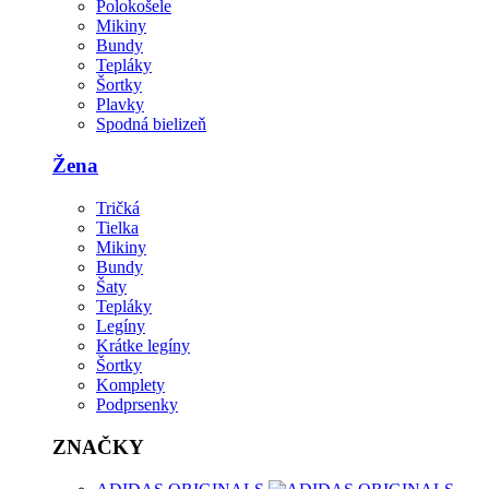
Polokošele
Mikiny
Bundy
Tepláky
Šortky
Plavky
Spodná bielizeň
Žena
Tričká
Tielka
Mikiny
Bundy
Šaty
Tepláky
Legíny
Krátke legíny
Šortky
Komplety
Podprsenky
ZNAČKY