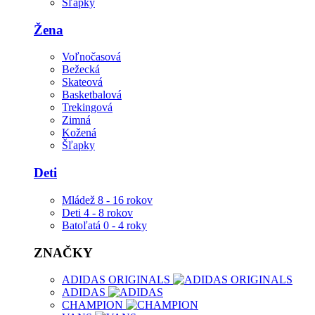
Šľapky
Žena
Voľnočasová
Bežecká
Skateová
Basketbalová
Trekingová
Zimná
Kožená
Šľapky
Deti
Mládež 8 - 16 rokov
Deti 4 - 8 rokov
Batoľatá 0 - 4 roky
ZNAČKY
ADIDAS ORIGINALS
ADIDAS
CHAMPION