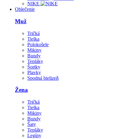
NIKE
Oblečenie
Muž
Tričká
Tielka
Polokošele
Mikiny
Bundy
Tepláky
Šortky
Plavky
Spodná bielizeň
Žena
Tričká
Tielka
Mikiny
Bundy
Šaty
Tepláky
Legíny