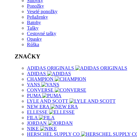
Šiltovky
Ponožky
Veselé ponožky
Peňaženky
Batohy
Tašky
Cestovné tašky
Opasky
Rúška
ZNAČKY
ADIDAS ORIGINALS
ADIDAS
CHAMPION
VANS
CONVERSE
PUMA
LYLE AND SCOTT
NEW ERA
ELLESSE
FILA
JORDAN
NIKE
HERSCHEL SUPPLY CO