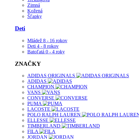
Zimná
Kožená
Šľapky
Deti
Mládež 8 - 16 rokov
Deti 4 - 8 rokov
Batoľatá 0 - 4 roky
ZNAČKY
ADIDAS ORIGINALS
ADIDAS
CHAMPION
VANS
CONVERSE
PUMA
LACOSTE
POLO RALPH LAUREN
ELLESSE
TIMBERLAND
FILA
JORDAN