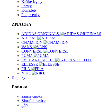
Krátke legíny
Šortky
Komplety
Podprsenky
ZNAČKY
ADIDAS ORIGINALS
ADIDAS
CHAMPION
VANS
CONVERSE
PUMA
LYLE AND SCOTT
ELLESSE
FILA
NIKE
Doplnky
Ponuka
Zimné čiapky
Zimné rukavice
Šály