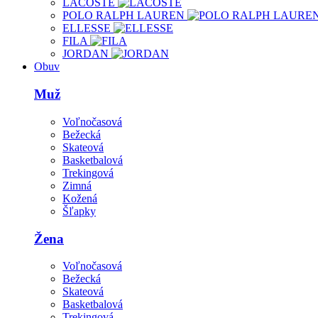
LACOSTE
POLO RALPH LAUREN
ELLESSE
FILA
JORDAN
Obuv
Muž
Voľnočasová
Bežecká
Skateová
Basketbalová
Trekingová
Zimná
Kožená
Šľapky
Žena
Voľnočasová
Bežecká
Skateová
Basketbalová
Trekingová