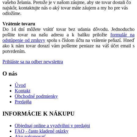
vašeho želania. Pretože je v našom záujme, aby ste tovar dostali čo
najskôr, kontaktujte nás o aký tovar máte záujem a my ho pre vás
odložíme.
Vrátenie tovaru
Do 14 dní môžete vrátiť tovar bez udania dôvodu. Jednoducho
pošlite tovar na našu adresu a k balíku priložte
formulár na
odstúpenie od zmluvy
spolu s číslom účtu na vrátenie peňazí. Hneď
ako k nám tovar dorazí vám pošleme peniaze na váš účet email s
potvrdením.
Prihláste sa na odber newslettra
O nás
Úvod
Kontakt
Obchodné podmienky
Predajňa
INFORMÁCIE K NÁKUPU
Objednaj online a vyzdvihni v predajni
FAQ - často kladené otázky
Ako nakupovať