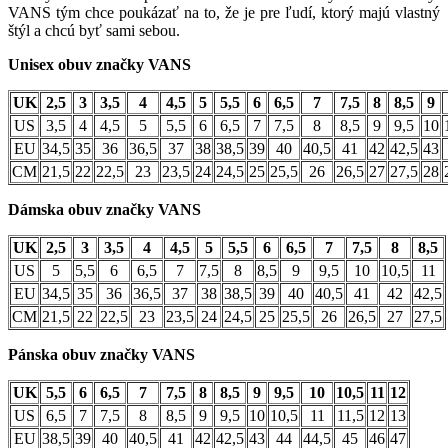
VANS tým chce poukázať na to, že je pre ľudí, ktorý majú vlastný
štýl a chcú byť sami sebou.
Unisex obuv značky VANS
UK
2,5
3
3,5
4
4,5
5
5,5
6
6,5
7
7,5
8
8,5
9
US
3,5
4
4,5
5
5,5
6
6,5
7
7,5
8
8,5
9
9,5
10
EU
34,5
35
36
36,5
37
38
38,5
39
40
40,5
41
42
42,5
43
CM
21,5
22
22,5
23
23,5
24
24,5
25
25,5
26
26,5
27
27,5
28
Dámska obuv značky VANS
UK
2,5
3
3,5
4
4,5
5
5,5
6
6,5
7
7,5
8
8,5
US
5
5,5
6
6,5
7
7,5
8
8,5
9
9,5
10
10,5
11
EU
34,5
35
36
36,5
37
38
38,5
39
40
40,5
41
42
42,5
CM
21,5
22
22,5
23
23,5
24
24,5
25
25,5
26
26,5
27
27,5
Pánska obuv značky VANS
UK
5,5
6
6,5
7
7,5
8
8,5
9
9,5
10
10,5
11
12
US
6,5
7
7,5
8
8,5
9
9,5
10
10,5
11
11,5
12
13
EU
38,5
39
40
40,5
41
42
42,5
43
44
44,5
45
46
47