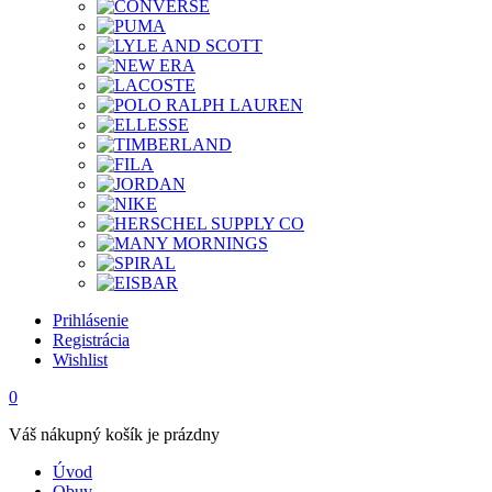
Prihlásenie
Registrácia
Wishlist
0
Váš nákupný košík je prázdny
Úvod
Obuv