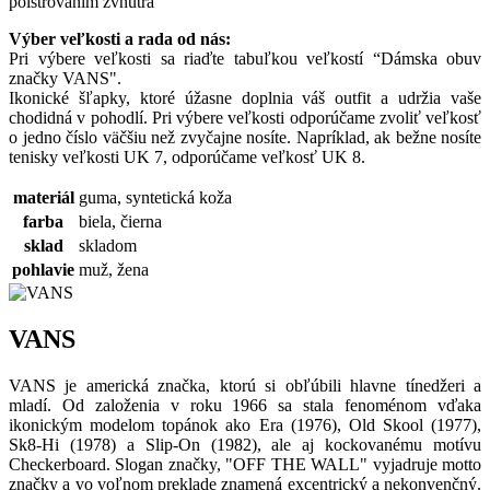
polstrovaním zvnútra
Výber veľkosti a rada od nás:
Pri výbere veľkosti sa riaďte tabuľkou veľkostí “Dámska obuv
značky VANS".
Ikonické šľapky, ktoré úžasne doplnia váš outfit a udržia vaše
chodidná v pohodlí. Pri výbere veľkosti odporúčame zvoliť veľkosť
o jedno číslo väčšiu než zvyčajne nosíte. Napríklad, ak bežne nosíte
tenisky veľkosti UK 7, odporúčame veľkosť UK 8.
materiál
guma, syntetická koža
farba
biela, čierna
sklad
skladom
pohlavie
muž, žena
VANS
VANS je americká značka, ktorú si obľúbili hlavne tínedžeri a
mladí. Od založenia v roku 1966 sa stala fenoménom vďaka
ikonickým modelom topánok ako Era (1976), Old Skool (1977),
Sk8-Hi (1978) a Slip-On (1982), ale aj kockovanému motívu
Checkerboard. Slogan značky, "OFF THE WALL" vyjadruje motto
značky a vo voľnom preklade znamená excentrický a nekonvenčný.