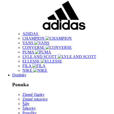
ADIDAS
CHAMPION
VANS
CONVERSE
PUMA
LYLE AND SCOTT
ELLESSE
FILA
NIKE
Doplnky
Ponuka
Zimné čiapky
Zimné rukavice
Šály
Šiltovky
Ponožky