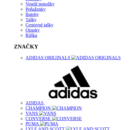
Veselé ponožky
Peňaženky
Batohy
Tašky
Cestovné tašky
Opasky
Rúška
ZNAČKY
ADIDAS ORIGINALS
ADIDAS
CHAMPION
VANS
CONVERSE
PUMA
LYLE AND SCOTT