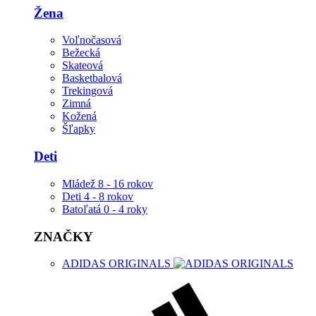
Žena
Voľnočasová
Bežecká
Skateová
Basketbalová
Trekingová
Zimná
Kožená
Šľapky
Deti
Mládež 8 - 16 rokov
Deti 4 - 8 rokov
Batoľatá 0 - 4 roky
ZNAČKY
ADIDAS ORIGINALS