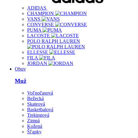
ADIDAS
CHAMPION
VANS
CONVERSE
PUMA
LACOSTE
POLO RALPH LAUREN
ELLESSE
FILA
JORDAN
Obuv
Muž
Voľnočasová
Bežecká
Skateová
Basketbalová
Trekingová
Zimná
Kožená
Šľapky