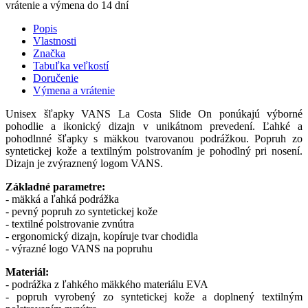
vrátenie a výmena
do 14 dní
Popis
Vlastnosti
Značka
Tabuľka veľkostí
Doručenie
Výmena a vrátenie
Unisex šľapky VANS La Costa Slide On ponúkajú výborné
pohodlie a ikonický dizajn v unikátnom prevedení. Ľahké a
pohodlnné šľapky s mäkkou tvarovanou podrážkou. Popruh zo
syntetickej kože a textilným polstrovaním je pohodlný pri nosení.
Dizajn je zvýraznený logom VANS.
Základné parametre:
- mäkká a ľahká podrážka
- pevný popruh zo syntetickej kože
- textilné polstrovanie zvnútra
- ergonomický dizajn, kopíruje tvar chodidla
- výrazné logo VANS na popruhu
Materiál:
- podrážka z ľahkého mäkkého materiálu EVA
- popruh vyrobený zo syntetickej kože a doplnený textilným