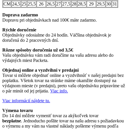
CM
24,5
25
25,5
26
26,5
27
27,5
28
28,5
29
29,5
30
31
Doprava zadarmo
Dopravu pri objednávkach nad 100€ máte zadarmo.
Rýchle doručenie
Objednávky odosialme do 24 hodín. Väčšina objednávok je
doručená do 2 pracovných dní.
Rôzne spôsoby doručenia už od 3,5€
Vašu objednávku vám radi doručíme na vašu adresu alebo do
výdajných miest Packeta.
Objednaj online a vyzdvihni v predajni
Tovar si môžete objednať online a vyzdvihnúť v našej predajni bez
poplatku. Všetok tovar na stránke máme okamžite dostupný na
výdajnom mieste (v predajni), preto vašu objednávku pripravíme už
o pár minút od jej prijatia.
Viac info.
Viac informácií nájdete tu.
Výmena tovaru
Do 14 dní môžete vymeniť tovar za akýkoľvek tovar
bezplatne
. Jednoducho pošlite tovar na našu adresu s požiadavkou
o výmenu a my vám na vlastné náklady pošleme výmenu podľa