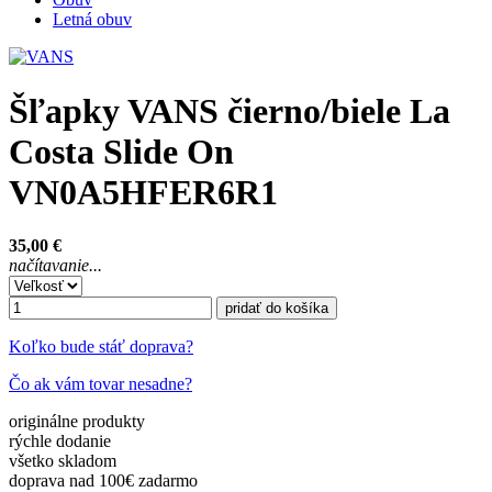
Letná obuv
Šľapky VANS čierno/biele La
Costa Slide On
VN0A5HFER6R1
35,00 €
načítavanie...
pridať do košíka
Koľko bude stáť doprava?
Čo ak vám tovar nesadne?
originálne
produkty
rýchle
dodanie
všetko
skladom
doprava nad 100€
zadarmo