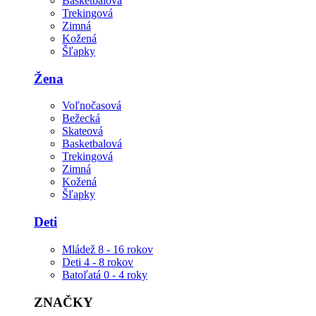
Basketbalová
Trekingová
Zimná
Kožená
Šľapky
Žena
Voľnočasová
Bežecká
Skateová
Basketbalová
Trekingová
Zimná
Kožená
Šľapky
Deti
Mládež 8 - 16 rokov
Deti 4 - 8 rokov
Batoľatá 0 - 4 roky
ZNAČKY