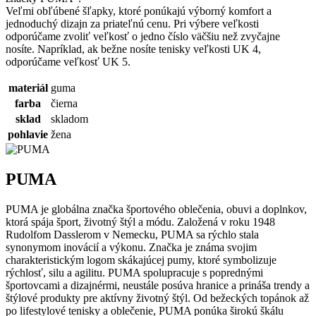
Veľmi obľúbené šľapky, ktoré ponúkajú výborný komfort a
jednoduchý dizajn za priateľnú cenu. Pri výbere veľkosti
odporúčame zvoliť veľkosť o jedno číslo väčšiu než zvyčajne
nosíte. Napríklad, ak bežne nosíte tenisky veľkosti UK 4,
odporúčame veľkosť UK 5.
materiál
guma
farba
čierna
sklad
skladom
pohlavie
žena
PUMA
PUMA je globálna značka športového oblečenia, obuvi a doplnkov,
ktorá spája šport, životný štýl a módu. Založená v roku 1948
Rudolfom Dasslerom v Nemecku, PUMA sa rýchlo stala
synonymom inovácií a výkonu. Značka je známa svojim
charakteristickým logom skákajúcej pumy, ktoré symbolizuje
rýchlosť, silu a agilitu. PUMA spolupracuje s poprednými
športovcami a dizajnérmi, neustále posúva hranice a prináša trendy a
štýlové produkty pre aktívny životný štýl. Od bežeckých topánok až
po lifestylové tenisky a oblečenie, PUMA ponúka širokú škálu