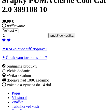
Šľapky PUMA čierne Cool Cat
2.0 389108 10
30,00 €
načítavanie...
pridať do košíka
Koľko bude stáť doprava?
Čo ak vám tovar nesadne?
originálne
produkty
rýchle
dodanie
všetko
skladom
doprava nad 100€
zadarmo
vrátenie a výmena
do 14 dní
Popis
Vlastnosti
Značka
Tabuľka veľkostí