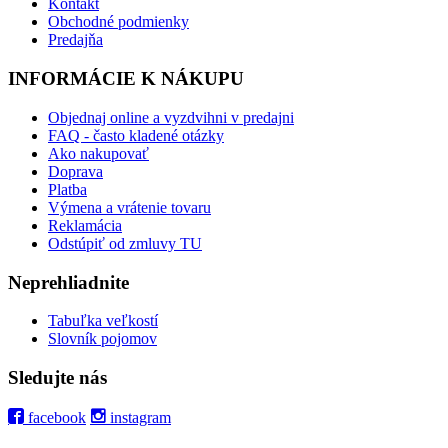
Kontakt
Obchodné podmienky
Predajňa
INFORMÁCIE K NÁKUPU
Objednaj online a vyzdvihni v predajni
FAQ - často kladené otázky
Ako nakupovať
Doprava
Platba
Výmena a vrátenie tovaru
Reklamácia
Odstúpiť od zmluvy TU
Neprehliadnite
Tabuľka veľkostí
Slovník pojomov
Sledujte nás
facebook
instagram