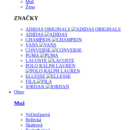
Muž
Žena
ZNAČKY
ADIDAS ORIGINALS
ADIDAS
CHAMPION
VANS
CONVERSE
PUMA
LACOSTE
POLO RALPH LAUREN
ELLESSE
FILA
JORDAN
Obuv
Muž
Voľnočasová
Bežecká
Skateová