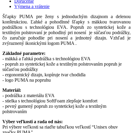
Doručenie
Výmena a vrátenie
Šľapky PUMA pre ženy s jednoduchým dizajnom a delenou
konštrukciou. Ľahké a pohodlnné šľapky s mäkkou tvarovanou
podrážkou s technológiou EVA. Popruh zo syntetickej kože a
textilným polstrovaní je pohodlný pri nosení je súčasťou podrážky,
čo zaručuje pohodlie pri nosení a jednotný dizajn. Vzhľad je
zvýraznený ikonickými logom PUMA .
Základné parametre:
- mäkká a ľahká podrážka s technológiou EVA
- popruh zo syntetickej kože a textilným polstrovaním popruh je
súčasťou podrážky
- ergonomický dizajn, kopíruje tvar chodidla
- logo PUMA na popruhu
Materiál:
- podrážka z materiálu EVA
- stielka s technológiou SoftFoam zlepšuje komfort
- pevný gumený popruh zo syntetickej kože a textilným
polstrovaním
Výber veľkosti a rada od nás:
Pri výbere veľkosti sa riaďte tabuľkou veľkostí “Unisex obuv
značky PUMA".