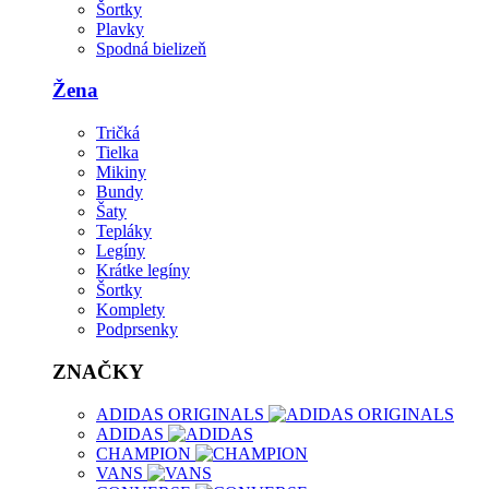
Šortky
Plavky
Spodná bielizeň
Žena
Tričká
Tielka
Mikiny
Bundy
Šaty
Tepláky
Legíny
Krátke legíny
Šortky
Komplety
Podprsenky
ZNAČKY
ADIDAS ORIGINALS
ADIDAS
CHAMPION
VANS