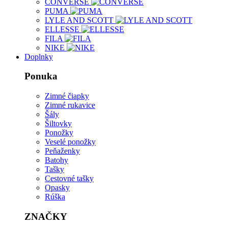
CONVERSE
PUMA
LYLE AND SCOTT
ELLESSE
FILA
NIKE
Doplnky
Ponuka
Zimné čiapky
Zimné rukavice
Šály
Šiltovky
Ponožky
Veselé ponožky
Peňaženky
Batohy
Tašky
Cestovné tašky
Opasky
Rúška
ZNAČKY