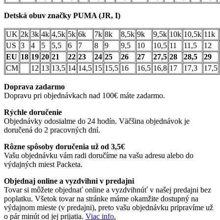
Detská obuv značky PUMA (JR, I)
UK
2k
3k
4k
4,5k
5k
6k
7k
8k
8,5k
9k
9,5k
10k
10,5k
11k
US
3
4
5
5,5
6
7
8
9
9,5
10
10,5
11
11,5
12
EU
18
19
20
21
22
23
24
25
26
27
27,5
28
28,5
29
CM
12
13
13,5
14
14,5
15
15,5
16
16,5
16,8
17
17,3
17,5
Doprava zadarmo
Dopravu pri objednávkach nad 100€ máte zadarmo.
Rýchle doručenie
Objednávky odosialme do 24 hodín. Väčšina objednávok je
doručená do 2 pracovných dní.
Rôzne spôsoby doručenia už od 3,5€
Vašu objednávku vám radi doručíme na vašu adresu alebo do
výdajných miest Packeta.
Objednaj online a vyzdvihni v predajni
Tovar si môžete objednať online a vyzdvihnúť v našej predajni bez
poplatku. Všetok tovar na stránke máme okamžite dostupný na
výdajnom mieste (v predajni), preto vašu objednávku pripravíme už
o pár minút od jej prijatia.
Viac info.