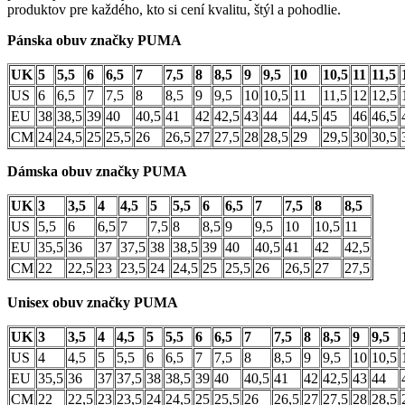
produktov pre každého, kto si cení kvalitu, štýl a pohodlie.
Pánska obuv značky PUMA
UK
5
5,5
6
6,5
7
7,5
8
8,5
9
9,5
10
10,5
11
11,5
US
6
6,5
7
7,5
8
8,5
9
9,5
10
10,5
11
11,5
12
12,5
EU
38
38,5
39
40
40,5
41
42
42,5
43
44
44,5
45
46
46,5
CM
24
24,5
25
25,5
26
26,5
27
27,5
28
28,5
29
29,5
30
30,5
Dámska obuv značky PUMA
UK
3
3,5
4
4,5
5
5,5
6
6,5
7
7,5
8
8,5
US
5,5
6
6,5
7
7,5
8
8,5
9
9,5
10
10,5
11
EU
35,5
36
37
37,5
38
38,5
39
40
40,5
41
42
42,5
CM
22
22,5
23
23,5
24
24,5
25
25,5
26
26,5
27
27,5
Unisex obuv značky PUMA
UK
3
3,5
4
4,5
5
5,5
6
6,5
7
7,5
8
8,5
9
9,5
US
4
4,5
5
5,5
6
6,5
7
7,5
8
8,5
9
9,5
10
10,5
EU
35,5
36
37
37,5
38
38,5
39
40
40,5
41
42
42,5
43
44
CM
22
22,5
23
23,5
24
24,5
25
25,5
26
26,5
27
27,5
28
28,5