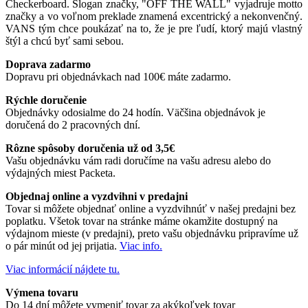
Checkerboard. Slogan značky, "OFF THE WALL" vyjadruje motto
značky a vo voľnom preklade znamená excentrický a nekonvenčný.
VANS tým chce poukázať na to, že je pre ľudí, ktorý majú vlastný
štýl a chcú byť sami sebou.
Doprava zadarmo
Dopravu pri objednávkach nad 100€ máte zadarmo.
Rýchle doručenie
Objednávky odosialme do 24 hodín. Väčšina objednávok je
doručená do 2 pracovných dní.
Rôzne spôsoby doručenia už od 3,5€
Vašu objednávku vám radi doručíme na vašu adresu alebo do
výdajných miest Packeta.
Objednaj online a vyzdvihni v predajni
Tovar si môžete objednať online a vyzdvihnúť v našej predajni bez
poplatku. Všetok tovar na stránke máme okamžite dostupný na
výdajnom mieste (v predajni), preto vašu objednávku pripravíme už
o pár minút od jej prijatia.
Viac info.
Viac informácií nájdete tu.
Výmena tovaru
Do 14 dní môžete vymeniť tovar za akýkoľvek tovar