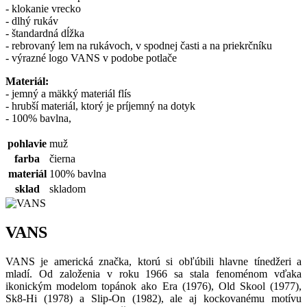
- klokanie vrecko
- dlhý rukáv
- štandardná dĺžka
- rebrovaný lem na rukávoch, v spodnej časti a na priekrčníku
- výrazné logo VANS v podobe potlače
Materiál:
- jemný a mäkký materiál flís
- hrubší materiál, ktorý je príjemný na dotyk
- 100% bavlna,
pohlavie
muž
farba
čierna
materiál
100% bavlna
sklad
skladom
VANS
VANS je americká značka, ktorú si obľúbili hlavne tínedžeri a
mladí. Od založenia v roku 1966 sa stala fenoménom vďaka
ikonickým modelom topánok ako Era (1976), Old Skool (1977),
Sk8-Hi (1978) a Slip-On (1982), ale aj kockovanému motívu