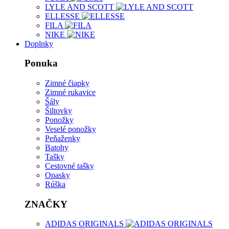
LYLE AND SCOTT
ELLESSE
FILA
NIKE
Doplnky
Ponuka
Zimné čiapky
Zimné rukavice
Šály
Šiltovky
Ponožky
Veselé ponožky
Peňaženky
Batohy
Tašky
Cestovné tašky
Opasky
Rúška
ZNAČKY
ADIDAS ORIGINALS