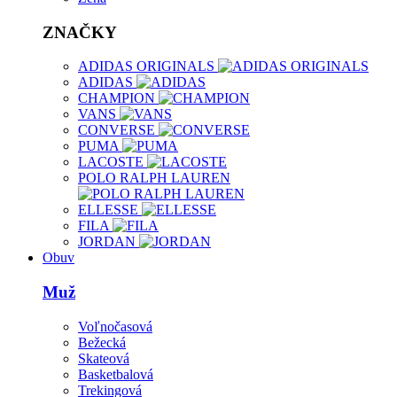
ZNAČKY
ADIDAS ORIGINALS
ADIDAS
CHAMPION
VANS
CONVERSE
PUMA
LACOSTE
POLO RALPH LAUREN
ELLESSE
FILA
JORDAN
Obuv
Muž
Voľnočasová
Bežecká
Skateová
Basketbalová
Trekingová