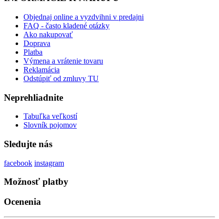
Objednaj online a vyzdvihni v predajni
FAQ - často kladené otázky
Ako nakupovať
Doprava
Platba
Výmena a vrátenie tovaru
Reklamácia
Odstúpiť od zmluvy TU
Neprehliadnite
Tabuľka veľkostí
Slovník pojomov
Sledujte nás
facebook
instagram
Možnosť platby
Ocenenia