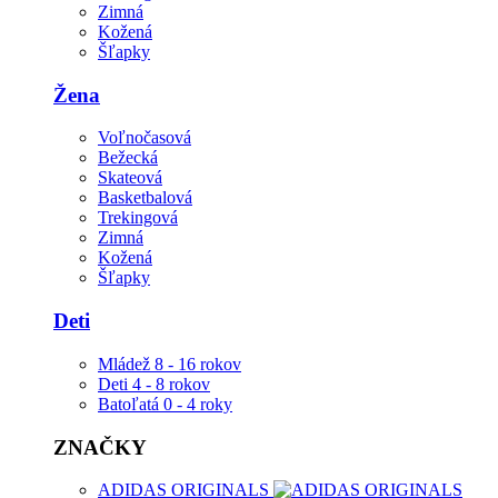
Zimná
Kožená
Šľapky
Žena
Voľnočasová
Bežecká
Skateová
Basketbalová
Trekingová
Zimná
Kožená
Šľapky
Deti
Mládež 8 - 16 rokov
Deti 4 - 8 rokov
Batoľatá 0 - 4 roky
ZNAČKY
ADIDAS ORIGINALS