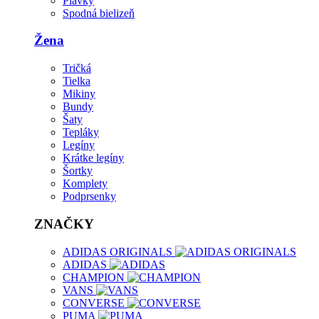
Plavky
Spodná bielizeň
Žena
Tričká
Tielka
Mikiny
Bundy
Šaty
Tepláky
Legíny
Krátke legíny
Šortky
Komplety
Podprsenky
ZNAČKY
ADIDAS ORIGINALS
ADIDAS
CHAMPION
VANS
CONVERSE
PUMA