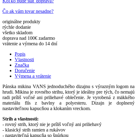
Koľko bude stáť doprava?
Čo ak vám tovar nesadne?
originálne
produkty
rýchle
dodanie
všetko
skladom
doprava nad 100€
zadarmo
vrátenie a výmena
do 14 dní
Popis
Vlastnosti
Značka
Doručenie
Výmena a vrátenie
Pánska mikina VANS jednoduchého dizajnu s výrazným logom na
hrudi. Mikina je rovného strihu, ktorý je ideálny pre tých, čo nemajú
radi príliš voľné ani priliehavé oblečenie. Je vyrobená z mäkkého
materiálu flís z bavlny a polyesteru. Dizajn je doplnený
nastaviteľnou kapucňou a klokaním vreckom.
Strih a vlastnosti:
- rovný strih, ktorý nie je príliš voľný ani priliehavý
- klasický strih ramien a rukávov
- nastaviteľná kapucňa so šnúrkou