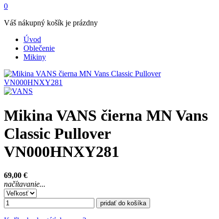
0
Váš nákupný košík je prázdny
Úvod
Oblečenie
Mikiny
Mikina VANS čierna MN Vans
Classic Pullover
VN000HNXY281
69,00 €
načítavanie...
pridať do košíka