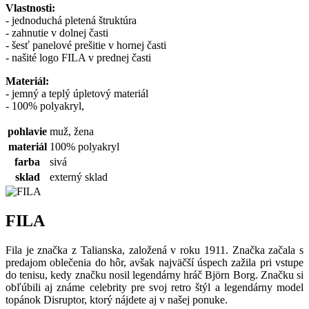
Vlastnosti:
- jednoduchá pletená štruktúra
- zahnutie v dolnej časti
- šesť panelové prešitie v hornej časti
- našité logo FILA v prednej časti
Materiál:
- jemný a teplý úpletový materiál
- 100% polyakryl,
pohlavie
muž, žena
materiál
100% polyakryl
farba
sivá
sklad
externý sklad
FILA
Fila je značka z Talianska, založená v roku 1911. Značka začala s
predajom oblečenia do hôr, avšak najväčší úspech zažila pri vstupe
do tenisu, kedy značku nosil legendárny hráč Björn Borg. Značku si
obľúbili aj známe celebrity pre svoj retro štýl a legendárny model
topánok Disruptor, ktorý nájdete aj v našej ponuke.