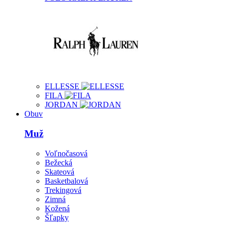
ELLESSE
FILA
JORDAN
Obuv
Muž
Voľnočasová
Bežecká
Skateová
Basketbalová
Trekingová
Zimná
Kožená
Šľapky