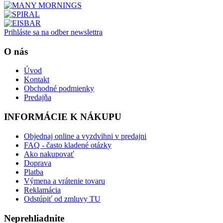
Prihláste sa na odber newslettra
O nás
Úvod
Kontakt
Obchodné podmienky
Predajňa
INFORMÁCIE K NÁKUPU
Objednaj online a vyzdvihni v predajni
FAQ - často kladené otázky
Ako nakupovať
Doprava
Platba
Výmena a vrátenie tovaru
Reklamácia
Odstúpiť od zmluvy TU
Neprehliadnite