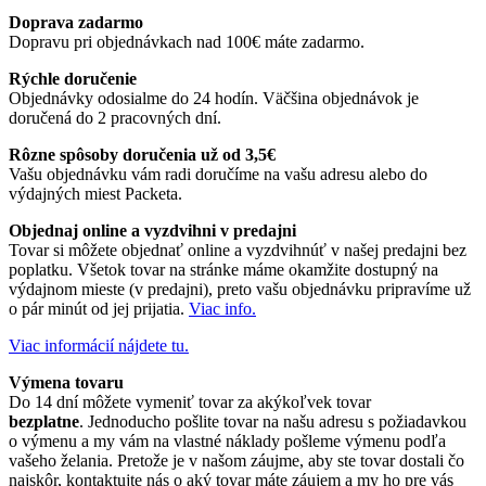
Doprava zadarmo
Dopravu pri objednávkach nad 100€ máte zadarmo.
Rýchle doručenie
Objednávky odosialme do 24 hodín. Väčšina objednávok je
doručená do 2 pracovných dní.
Rôzne spôsoby doručenia už od 3,5€
Vašu objednávku vám radi doručíme na vašu adresu alebo do
výdajných miest Packeta.
Objednaj online a vyzdvihni v predajni
Tovar si môžete objednať online a vyzdvihnúť v našej predajni bez
poplatku. Všetok tovar na stránke máme okamžite dostupný na
výdajnom mieste (v predajni), preto vašu objednávku pripravíme už
o pár minút od jej prijatia.
Viac info.
Viac informácií nájdete tu.
Výmena tovaru
Do 14 dní môžete vymeniť tovar za akýkoľvek tovar
bezplatne
. Jednoducho pošlite tovar na našu adresu s požiadavkou
o výmenu a my vám na vlastné náklady pošleme výmenu podľa
vašeho želania. Pretože je v našom záujme, aby ste tovar dostali čo
najskôr, kontaktujte nás o aký tovar máte záujem a my ho pre vás