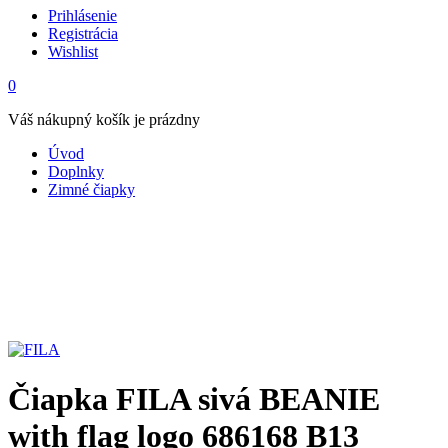
Prihlásenie
Registrácia
Wishlist
0
Váš nákupný košík je prázdny
Úvod
Doplnky
Zimné čiapky
Čiapka FILA sivá BEANIE
with flag logo 686168 B13