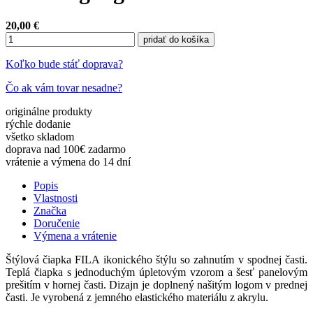
20,00 €
pridať do košíka
Koľko bude stáť doprava?
Čo ak vám tovar nesadne?
originálne
produkty
rýchle
dodanie
všetko
skladom
doprava nad 100€
zadarmo
vrátenie a výmena
do 14 dní
Popis
Vlastnosti
Značka
Doručenie
Výmena a vrátenie
Štýlová čiapka FILA ikonického štýlu so zahnutím v spodnej časti.
Teplá čiapka s jednoduchým úpletovým vzorom a šesť panelovým
prešitím v hornej časti. Dizajn je doplnený našitým logom v prednej
časti. Je vyrobená z jemného elastického materiálu z akrylu.