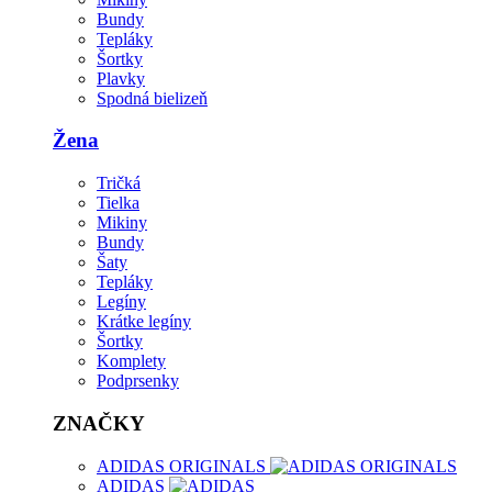
Bundy
Tepláky
Šortky
Plavky
Spodná bielizeň
Žena
Tričká
Tielka
Mikiny
Bundy
Šaty
Tepláky
Legíny
Krátke legíny
Šortky
Komplety
Podprsenky
ZNAČKY
ADIDAS ORIGINALS
ADIDAS