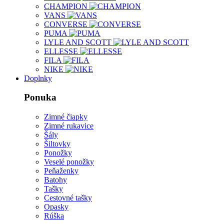
CHAMPION
VANS
CONVERSE
PUMA
LYLE AND SCOTT
ELLESSE
FILA
NIKE
Doplnky
Ponuka
Zimné čiapky
Zimné rukavice
Šály
Šiltovky
Ponožky
Veselé ponožky
Peňaženky
Batohy
Tašky
Cestovné tašky
Opasky
Rúška