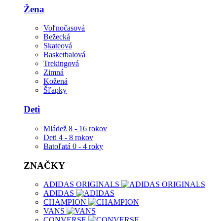
Žena
Voľnočasová
Bežecká
Skateová
Basketbalová
Trekingová
Zimná
Kožená
Šľapky
Deti
Mládež 8 - 16 rokov
Deti 4 - 8 rokov
Batoľatá 0 - 4 roky
ZNAČKY
ADIDAS ORIGINALS
ADIDAS
CHAMPION
VANS
CONVERSE