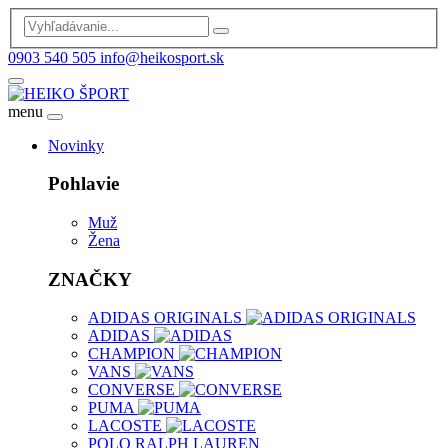
0903 540 505
info@heikosport.sk
menu
Novinky
Pohlavie
Muž
Žena
ZNAČKY
ADIDAS ORIGINALS
ADIDAS
CHAMPION
VANS
CONVERSE
PUMA
LACOSTE
POLO RALPH LAUREN